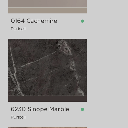
0164 Cachemire
Puricelli
dostupno
4200x1300x12 mm
6230 Sinope Marble
Puricelli