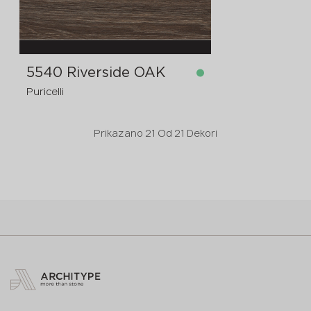
5540 Riverside OAK
Puricelli
Prikazano
21
Od
21 Dekori
dostupno
4200x1300x12 mm