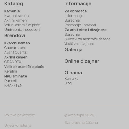
Katalog
Informacije
Kamenje
Za obradače
Kvarcni kamen
Informacije
Akrilni kamen
Suradnja
Velike keramičke ploče
Promocije i novosti
Umivaonici i sudoperi
Za arhitekte i dizajnere
Suradnja
Brendovi
Sustavi za montažu fasada
Kvarcni kamen
Vodič za dizajnere
Caesarstone
Galerija
Avant Quartz
Akrilni kamen
Online dizajner
GRANDEX
Velike keramičke ploče
Keralini
O nama
HPL laminate
Kontakt
Puricelli
Blog
KRAFFTEN
Politika privatnosti
© Architype 2026.
Sva prava zaštićena
Uvjeti korištenja