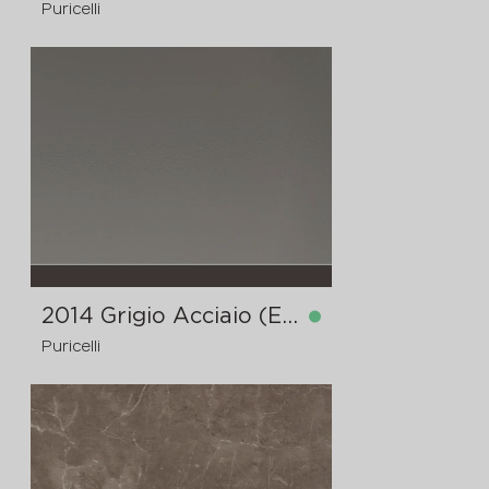
Puricelli
dostupno
4200x1620x12 mm
2014 Grigio Acciaio (Ext&Int)
Puricelli
dostupno
4200x1620x8 mm