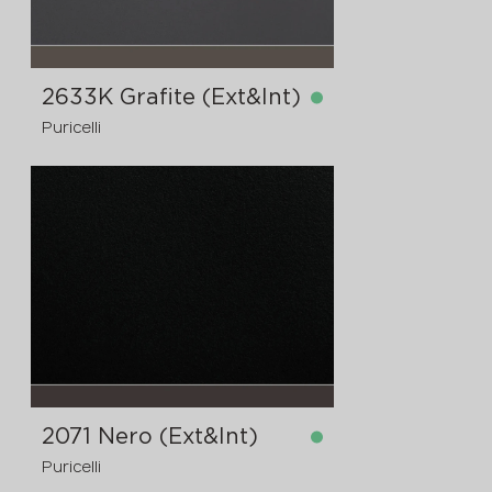
2633K Grafite (Ext&Int)
Puricelli
dostupno
4200x1620x8 mm
2071 Nero (Ext&Int)
Puricelli