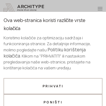
+48 22 602 20 22
Postanite partner
Ova web-stranica koristi različite vrste
Postanite
Hvala!
Paleta svih kamena
kolačića
partner
Croatian
naši menadžeri će vas kontaktirati u
Koristimo kolačiće za optimizaciju sadržaja i
English
najkraćem roku
funkcioniranja stranice. Za detaljnije informacije,
Pošaljite svoje podatke ili nas
Croatian
Politiku korištenja
molimo pogledajte našu
Odabrani filtri
kontaktirajte telefonom
kolačića
. Klikom na "PRIHVATITI" ili nastavkom
+48 22 602 20 22
pregledavanja naše web-stranice, pristajete na
Odabrano 21 razni dekori koji odgovaraju vašem
korištenje kolačića na vašem uređaju.
pretraživanju
Vaš poslovni profil
Poništi sve
Puricelli
Proizvođač
Dizajner
PRIHVATI
Ime *
PONIŠTI