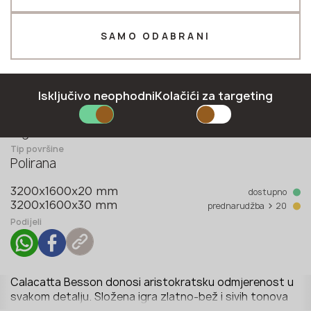
Telefon *
SAMO ODABRANI
E-mail *
Isključivo neophodni
Kolačići za targeting
Kolekcija
Digital Print collection
Tip površine
Polirana
PRIJAVITI SE
dostupno
3200x1600x20 mm
Politika privatnosti
>
prednarudžba
20
3200x1600x30 mm
Podijeli
Calacatta Besson donosi aristokratsku odmjerenost u
svakom detalju. Složena igra zlatno-bež i sivih tonova