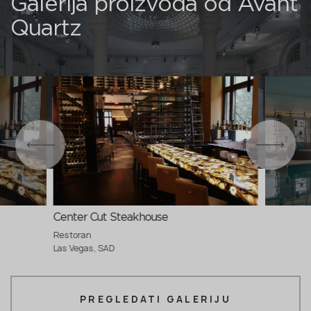
Galerija proizvoda od Avant
Quartz
Center Cut Steakhouse
Restoran
Las Vegas, SAD
PREGLEDATI GALERIJU