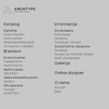
Katalog
Informacije
Kamenje
Za obradače
Kvarcni kamen
Informacije
Akrilni kamen
Suradnja
Velike keramičke ploče
Promocije i novosti
Umivaonici i sudoperi
Za arhitekte i dizajnere
Suradnja
Brendovi
Sustavi za montažu fasada
Kvarcni kamen
Vodič za dizajnere
Caesarstone
Galerija
Avant Quartz
Akrilni kamen
Online dizajner
GRANDEX
Velike keramičke ploče
Keralini
O nama
HPL laminate
Kontakt
Puricelli
Blog
KRAFFTEN