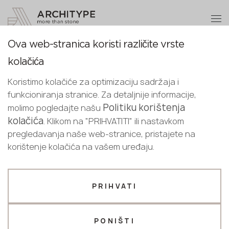
+48 22 602 20 22
Postanite partner
Ova web-stranica koristi različite vrste
Postanite
Hvala!
kolačića
partner
Croatian
Povratak na katalog
naši menadžeri će vas kontaktirati u
Koristimo kolačiće za optimizaciju sadržaja i
English
najkraćem roku
5751 Calacatta Besson
funkcioniranja stranice. Za detaljnije informacije,
Pošaljite svoje podatke ili nas
Croatian
Politiku korištenja
molimo pogledajte našu
Avant Quartz
kontaktirajte telefonom
kolačića
. Klikom na "PRIHVATITI" ili nastavkom
+48 22 602 20 22
pregledavanja naše web-stranice, pristajete na
Novo
Cijelo tijelo
korištenje kolačića na vašem uređaju.
Vaš poslovni profil
Proizvođač
Dizajner
PRIHVATI
Ime *
PONIŠTI