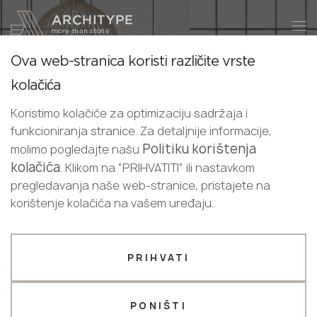
+48 22 602 20 22
Postanite partner
Ova web-stranica koristi različite vrste
Postanite
Hvala!
kolačića
partner
Croatian
Caesarstone
naši menadžeri će vas kontaktirati u
Koristimo kolačiće za optimizaciju sadržaja i
English
najkraćem roku
funkcioniranja stranice. Za detaljnije informacije,
Od stvaranja prve u povijesti radne površine od
Pošaljite svoje podatke ili nas
Croatian
Politiku korištenja
molimo pogledajte našu
kvarcnog aglomerata do danas, Caesarstone ostaje
kontaktirajte telefonom
kolačića
. Klikom na "PRIHVATITI" ili nastavkom
neusporediv u kvaliteti, prirodnom sastavu i
+48 22 602 20 22
pregledavanja naše web-stranice, pristajete na
jedinstveno razvijenim teksturama u proizvodnji prema
korištenje kolačića na vašem uređaju.
talijanskoj tehnologiji Breton. Caesarstone je pravi
Vaš poslovni profil
izbor za energične i zahtjevne ljude koji znaju cijeniti
originalne stvari.
Proizvođač
Dizajner
PRIHVATI
Ime *
KATALOG DEKORA CAESARSTONE
PONIŠTI