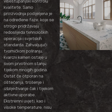
višestupanjski kontrolu
kvalitete. Samo
proizvodnja podijeljena je
na određene faze, koje se
strogo pridržavaju
redoslijeda tehnoloških
operacija i svjetskih
standarda. Zahvaljujući
tvorničkom poliranju,
kvarcni kamen ostaje u
svom prvotnom stanju
tijekom mnogih godina.
Ostat će otporan na
oštećenja, trošenje i
izblijeđivanje čak i tijekom
aktivne uporabe.
Ekstremni uvjeti, kao i
visoke temperature, nisu