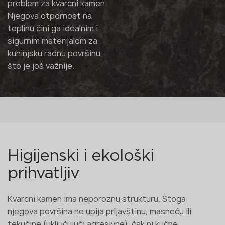
problem za kvarcni kamen.
Njegova otpornost na
toplinu čini ga idealnim i
sigurnim materijalom za
kuhinjsku radnu površinu,
što je još važnije.
Higijenski i ekološki
prihvatljiv
Kvarcni kamen ima neporoznu strukturu. Stoga
njegova površina ne upija prljavštinu, masnoću ili
tekućine (uključujući agresivne), čak ni kućne