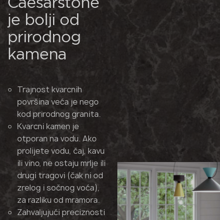
Caesarstone
je bolji od
prirodnog
kamena
Trajnost kvarcnih
površina veća je nego
kod prirodnog granita.
Kvarcni kamen je
otporan na vodu. Ako
prolijete vodu, čaj, kavu
ili vino, ne ostaju mrlje ili
drugi tragovi (čak ni od
zrelog i sočnog voća),
za razliku od mramora.
Zahvaljujući preciznosti