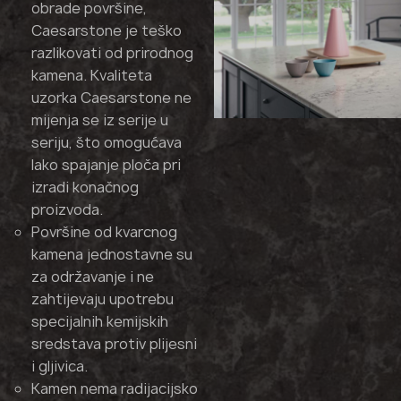
obrade površine,
Caesarstone je teško
razlikovati od prirodnog
kamena. Kvaliteta
uzorka Caesarstone ne
mijenja se iz serije u
seriju, što omogućava
lako spajanje ploča pri
izradi konačnog
proizvoda.
Površine od kvarcnog
kamena jednostavne su
za održavanje i ne
zahtijevaju upotrebu
specijalnih kemijskih
sredstava protiv plijesni
i gljivica.
Kamen nema radijacijsko