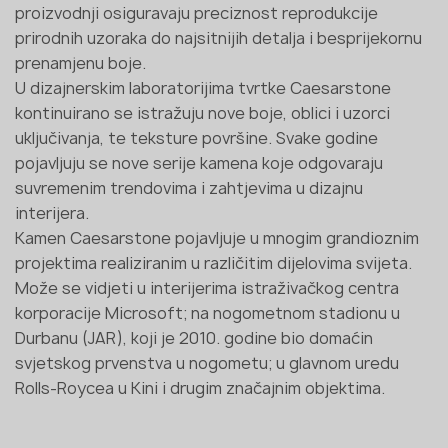
proizvodnji osiguravaju preciznost reprodukcije
prirodnih uzoraka do najsitnijih detalja i besprijekornu
prenamjenu boje.
U dizajnerskim laboratorijima tvrtke Caesarstone
kontinuirano se istražuju nove boje, oblici i uzorci
uključivanja, te teksture površine. Svake godine
pojavljuju se nove serije kamena koje odgovaraju
suvremenim trendovima i zahtjevima u dizajnu
interijera.
Kamen Caesarstone pojavljuje u mnogim grandioznim
projektima realiziranim u različitim dijelovima svijeta.
Može se vidjeti u interijerima istraživačkog centra
korporacije Microsoft; na nogometnom stadionu u
Durbanu (JAR), koji je 2010. godine bio domaćin
svjetskog prvenstva u nogometu; u glavnom uredu
Rolls-Roycea u Kini i drugim značajnim objektima.