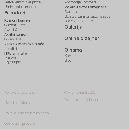
Velike keramičke ploče
Promocije i novosti
Umivaonici i sudoperi
Za arhitekte i dizajnere
Suradnja
Brendovi
Sustavi za montažu fasada
Kvarcni kamen
Vodič za dizajnere
Caesarstone
Galerija
Avant Quartz
Akrilni kamen
Online dizajner
GRANDEX
Velike keramičke ploče
Keralini
O nama
HPL laminate
Kontakt
Puricelli
Blog
KRAFFTEN
Politika privatnosti
© Architype 2026.
Sva prava zaštićena
Uvjeti korištenja
Politika koreštenja kolačića
Opći uvjeti prodaje