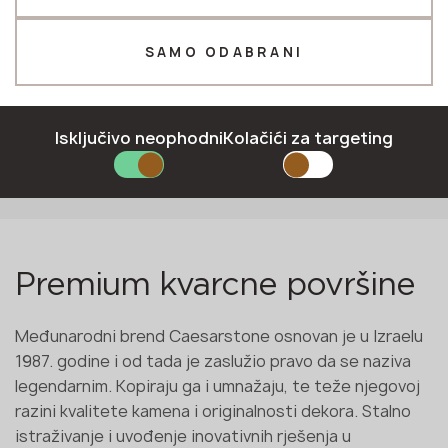
Telefon *
SAMO ODABRANI
E-mail *
Isključivo neophodni
Kolačići za targeting
Naš brend
Paleta boja
Certifikati
Upute i preporuke
Katalo
PRIJAVITI SE
Politika privatnosti
Premium kvarcne površine
Međunarodni brend Caesarstone osnovan je u Izraelu
1987. godine i od tada je zaslužio pravo da se naziva
legendarnim. Kopiraju ga i umnažaju, te teže njegovoj
razini kvalitete kamena i originalnosti dekora. Stalno
istraživanje i uvođenje inovativnih rješenja u