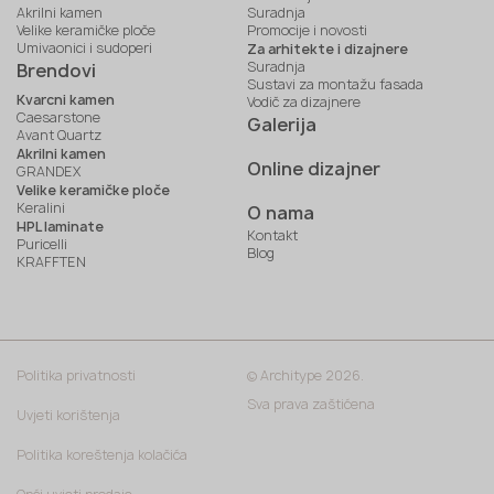
Akrilni kamen
Suradnja
Velike keramičke ploče
Promocije i novosti
Umivaonici i sudoperi
Za arhitekte i dizajnere
Suradnja
Brendovi
Sustavi za montažu fasada
Kvarcni kamen
Vodič za dizajnere
Caesarstone
Galerija
Avant Quartz
Akrilni kamen
Online dizajner
GRANDEX
Velike keramičke ploče
Keralini
O nama
HPL laminate
Kontakt
Puricelli
Blog
KRAFFTEN
Politika privatnosti
© Architype 2026.
Sva prava zaštićena
Uvjeti korištenja
Politika koreštenja kolačića