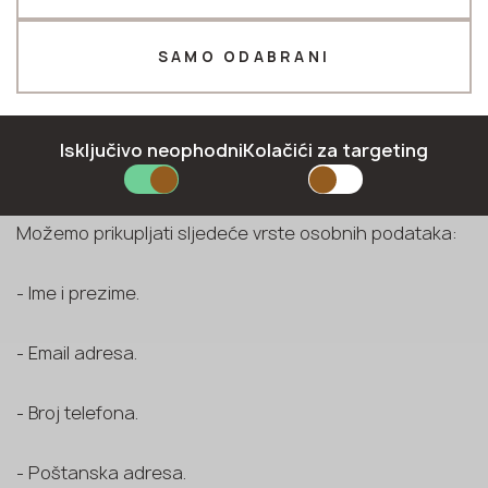
Društvo s ograničenom odgovornošću ARCHITYPE, s
Telefon *
registriranom adresom Grójecka 43/1A, Varšava, 02-
SAMO ODABRANI
031 Poljska, odgovorno je za obradu vaših osobnih
podataka.
E-mail *
Isključivo neophodni
Kolačići za targeting
PODACI KOJE PRIKUPLJAMO
Možemo prikupljati sljedeće vrste osobnih podataka:
PRIJAVITI SE
- Ime i prezime.
Politika privatnosti
- Email adresa.
- Broj telefona.
- Poštanska adresa.