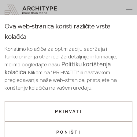
+48 22 602 20 22
Postanite partner
Ova web-stranica koristi različite vrste
Postanite
Hvala!
Politika privatnosti
kolačića
partner
Croatian
naši menadžeri će vas kontaktirati u
Koristimo kolačiće za optimizaciju sadržaja i
English
najkraćem roku
funkcioniranja stranice. Za detaljnije informacije,
Pošaljite svoje podatke ili nas
Croatian
Politiku korištenja
molimo pogledajte našu
kontaktirajte telefonom
kolačića
. Klikom na "PRIHVATITI" ili nastavkom
UVOD
+48 22 602 20 22
pregledavanja naše web-stranice, pristajete na
korištenje kolačića na vašem uređaju.
Vaš poslovni profil
U ARCHITYPE-u dužni smo štiti vašu privatnost i
osobne podatke. Ova Politika privatnosti objašnjava
Proizvođač
Dizajner
kako prikupljamo, koristimo, otkrivamo i štitimo vaše
PRIHVATI
osobne podatke kada koristite našu web stranicu –
Ime *
https://architype.eu/
.
PONIŠTI