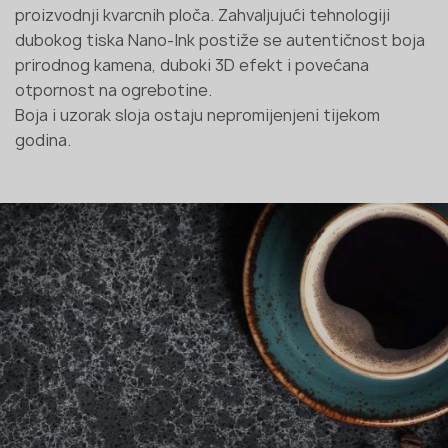
proizvodnji kvarcnih ploča. Zahvaljujući tehnologiji
dubokog tiska Nano-Ink postiže se autentičnost boja
prirodnog kamena, duboki 3D efekt i povećana
otpornost na ogrebotine.
Boja i uzorak sloja ostaju nepromijenjeni tijekom
godina.