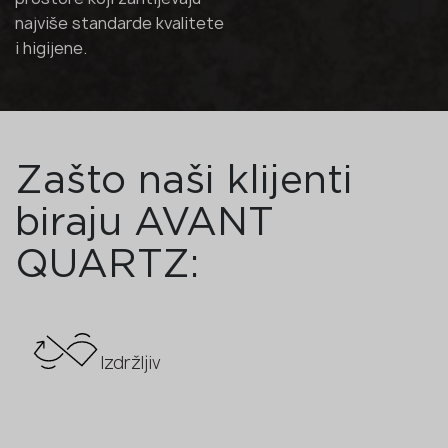
najviše standarde kvalitete
i higijene.
Zašto naši klijenti
biraju AVANT
QUARTZ:
Izdržljiv