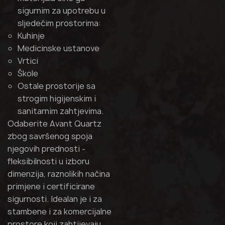
sigurnim za upotrebu u
sljedećim prostorima:
Kuhinje
Medicinske ustanove
Vrtici
Škole
Ostale prostorije sa
strogim higijenskim i
sanitarnim zahtjevima.
Odaberite Avant Quartz
zbog savršenog spoja
njegovih prednosti -
fleksibilnosti u izboru
dimenzija, raznolikih načina
primjene i certificirane
sigurnosti. Idealan je i za
stambene i za komercijalne
prostore koji zahtijevaju