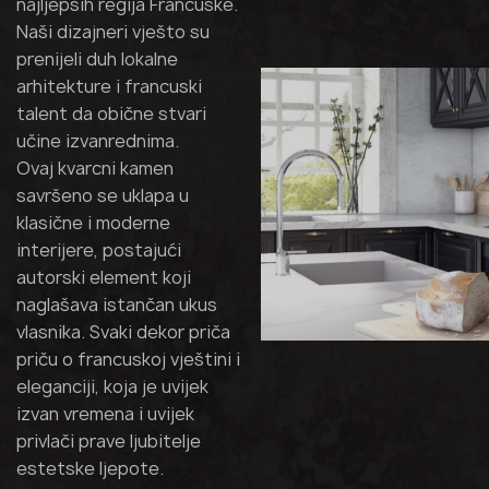
najljepših regija Francuske.
Naši dizajneri vješto su
prenijeli duh lokalne
arhitekture i francuski
talent da obične stvari
učine izvanrednima.
Ovaj kvarcni kamen
savršeno se uklapa u
klasične i moderne
interijere, postajući
autorski element koji
naglašava istančan ukus
vlasnika. Svaki dekor priča
priču o francuskoj vještini i
eleganciji, koja je uvijek
izvan vremena i uvijek
privlači prave ljubitelje
estetske ljepote.