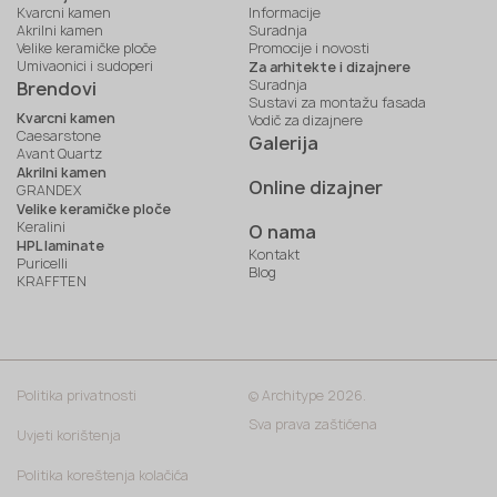
Kvarcni kamen
Informacije
Akrilni kamen
Suradnja
Velike keramičke ploče
Promocije i novosti
Umivaonici i sudoperi
Za arhitekte i dizajnere
Suradnja
Brendovi
Sustavi za montažu fasada
Kvarcni kamen
Vodič za dizajnere
Caesarstone
Galerija
Avant Quartz
Akrilni kamen
Online dizajner
GRANDEX
Velike keramičke ploče
Keralini
O nama
HPL laminate
Kontakt
Puricelli
Blog
KRAFFTEN
Politika privatnosti
© Architype 2026.
Sva prava zaštićena
Uvjeti korištenja
Politika koreštenja kolačića