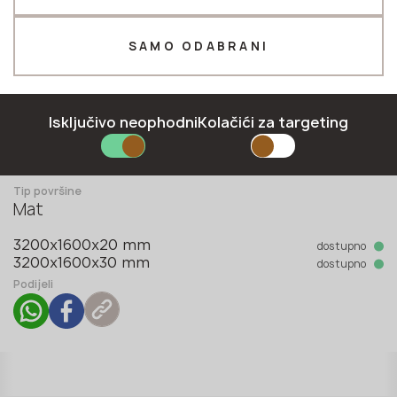
Telefon *
SAMO ODABRANI
E-mail *
Isključivo neophodni
Kolačići za targeting
Kolekcija
Oxide collection
Tip površine
Mat
PRIJAVITI SE
dostupno
3200x1600x20 mm
Politika privatnosti
dostupno
3200x1600x30 mm
Podijeli