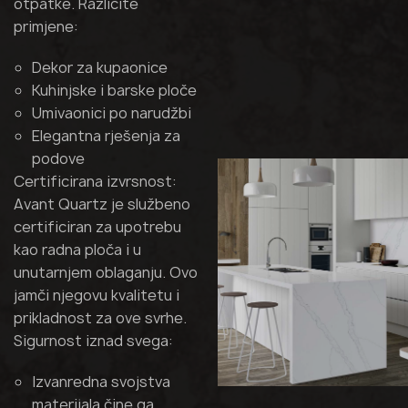
otpatke. Različite
primjene:
Dekor za kupaonice
Kuhinjske i barske ploče
Umivaonici po narudžbi
Elegantna rješenja za
podove
Certificirana izvrsnost:
Avant Quartz je službeno
certificiran za upotrebu
kao radna ploča i u
unutarnjem oblaganju. Ovo
jamči njegovu kvalitetu i
prikladnost za ove svrhe.
Sigurnost iznad svega:
Izvanredna svojstva
materijala čine ga