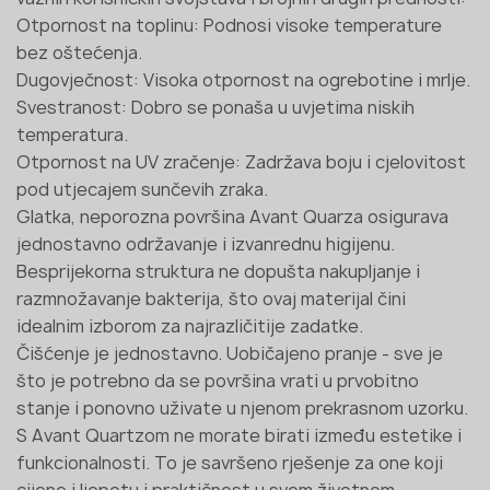
Otpornost na toplinu: Podnosi visoke temperature
bez oštećenja.
Dugovječnost: Visoka otpornost na ogrebotine i mrlje.
Svestranost: Dobro se ponaša u uvjetima niskih
temperatura.
Otpornost na UV zračenje: Zadržava boju i cjelovitost
pod utjecajem sunčevih zraka.
Glatka, neporozna površina Avant Quarza osigurava
jednostavno održavanje i izvanrednu higijenu.
Besprijekorna struktura ne dopušta nakupljanje i
razmnožavanje bakterija, što ovaj materijal čini
idealnim izborom za najrazličitije zadatke.
Čišćenje je jednostavno. Uobičajeno pranje - sve je
što je potrebno da se površina vrati u prvobitno
stanje i ponovno uživate u njenom prekrasnom uzorku.
S Avant Quartzom ne morate birati između estetike i
funkcionalnosti. To je savršeno rješenje za one koji
cijene i ljepotu i praktičnost u svom životnom