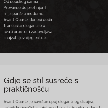
Od seoskog šarma
Provanse do profinjenih
linija pariške moderne,
Avant Quartz donosi dodir
francuske elegancije u
svaki prostor i zadovoljava
i najzahtjevnijeg estetu.
Gdje se stil susreće s
praktičnošću
Avant Quartz je savršen spoj elegantnog dizajna,
važnih korisničkih svojstava i brojnih drugih prednosti: