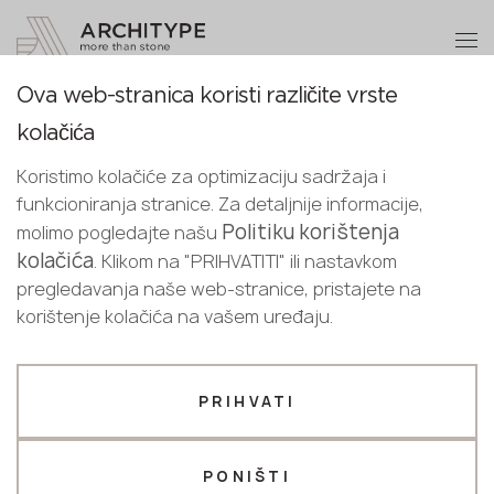
+48 22 602 20 22
Postanite partner
Ova web-stranica koristi različite vrste
Postanite
Hvala!
kolačića
partner
Croatian
Povratak na katalog
naši menadžeri će vas kontaktirati u
Koristimo kolačiće za optimizaciju sadržaja i
English
najkraćem roku
8100 Mulen
funkcioniranja stranice. Za detaljnije informacije,
Pošaljite svoje podatke ili nas
Croatian
Politiku korištenja
molimo pogledajte našu
Avant Quartz
kontaktirajte telefonom
kolačića
. Klikom na "PRIHVATITI" ili nastavkom
+48 22 602 20 22
pregledavanja naše web-stranice, pristajete na
korištenje kolačića na vašem uređaju.
Vaš poslovni profil
Proizvođač
Dizajner
PRIHVATI
Ime *
PONIŠTI