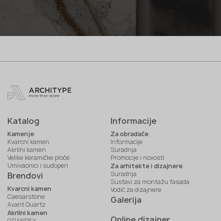
Katalog
Informacije
Kamenje
Za obradače
Kvarcni kamen
Informacije
Akrilni kamen
Suradnja
Velike keramičke ploče
Promocije i novosti
Umivaonici i sudoperi
Za arhitekte i dizajnere
Suradnja
Brendovi
Sustavi za montažu fasada
Kvarcni kamen
Vodič za dizajnere
Caesarstone
Galerija
Avant Quartz
Akrilni kamen
Online dizajner
GRANDEX