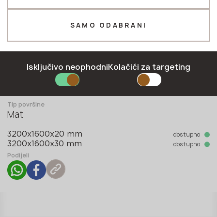
Telefon *
SAMO ODABRANI
E-mail *
Isključivo neophodni
Kolačići za targeting
Kolekcija
Oxide collection
Tip površine
Mat
PRIJAVITI SE
dostupno
3200x1600x20 mm
Politika privatnosti
dostupno
3200x1600x30 mm
Podijeli