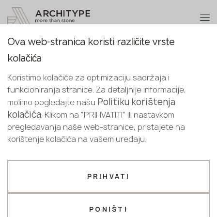
+48 22 602 20 22
Postanite partner
Ova web-stranica koristi različite vrste
Postanite
Hvala!
kolačića
partner
Croatian
Povratak na katalog
naši menadžeri će vas kontaktirati u
Koristimo kolačiće za optimizaciju sadržaja i
English
najkraćem roku
8100 Mulen
funkcioniranja stranice. Za detaljnije informacije,
Pošaljite svoje podatke ili nas
Croatian
Politiku korištenja
molimo pogledajte našu
Avant Quartz
kontaktirajte telefonom
kolačića
. Klikom na "PRIHVATITI" ili nastavkom
+48 22 602 20 22
pregledavanja naše web-stranice, pristajete na
korištenje kolačića na vašem uređaju.
Vaš poslovni profil
Proizvođač
Dizajner
PRIHVATI
Ime *
PONIŠTI