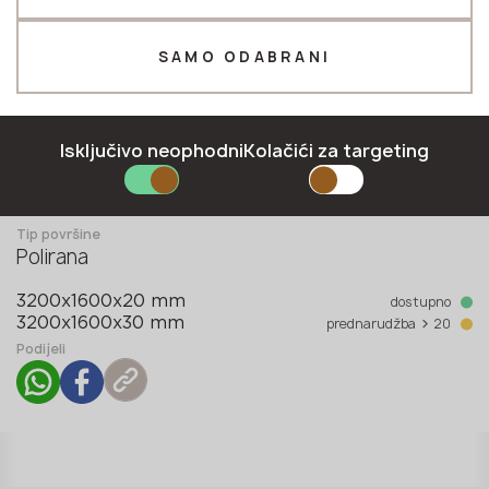
Telefon *
SAMO ODABRANI
E-mail *
Isključivo neophodni
Kolačići za targeting
Kolekcija
Oxide collection
Tip površine
Polirana
PRIJAVITI SE
dostupno
3200x1600x20 mm
Politika privatnosti
>
prednarudžba
20
3200x1600x30 mm
Podijeli