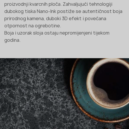
proizvodnji kvarcnih ploča. Zahvaljujući tehnologiji
dubokog tiska Nano-Ink postiže se autentičnost boja
prirodnog kamena, duboki 3D efekt i povećana
otpornost na ogrebotine.
Boja i uzorak sloja ostaju nepromijenjeni tijekom
godina.