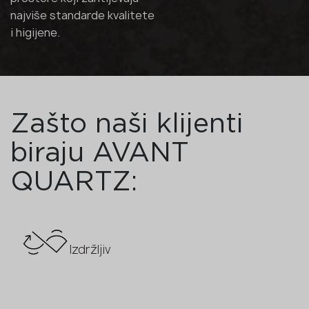
najviše standarde kvalitete
i higijene.
Zašto naši klijenti
biraju AVANT
QUARTZ:
Izdržljiv