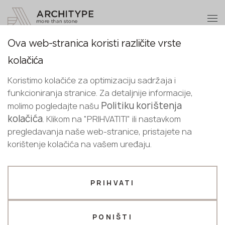
+48 22 602 20 22
Postanite partner
Ova web-stranica koristi različite vrste
Postanite
Hvala!
kolačića
partner
Croatian
Povratak na katalog
naši menadžeri će vas kontaktirati u
Koristimo kolačiće za optimizaciju sadržaja i
English
najkraćem roku
8580 Tarn
funkcioniranja stranice. Za detaljnije informacije,
Pošaljite svoje podatke ili nas
Croatian
Politiku korištenja
molimo pogledajte našu
Avant Quartz
kontaktirajte telefonom
kolačića
. Klikom na "PRIHVATITI" ili nastavkom
+48 22 602 20 22
pregledavanja naše web-stranice, pristajete na
Novo
korištenje kolačića na vašem uređaju.
Vaš poslovni profil
Proizvođač
Dizajner
PRIHVATI
Ime *
PONIŠTI