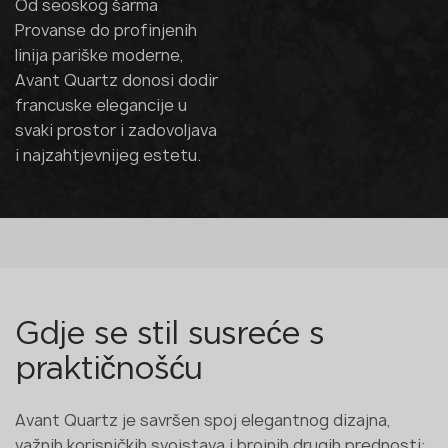
Od seoskog šarma
Provanse do profinjenih
linija pariške moderne,
Avant Quartz donosi dodir
francuske elegancije u
svaki prostor i zadovoljava
i najzahtjevnijeg estetu.
Gdje se stil susreće s
praktičnošću
Avant Quartz je savršen spoj elegantnog dizajna,
važnih korisničkih svojstava i brojnih drugih prednosti: