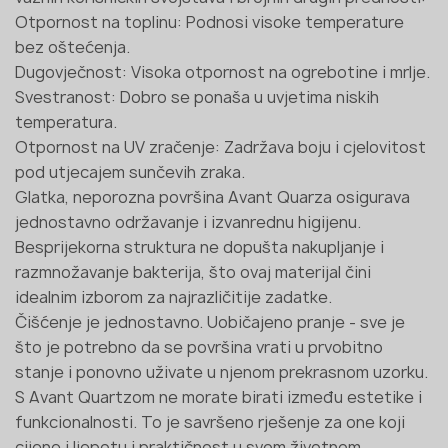
Otpornost na toplinu: Podnosi visoke temperature
bez oštećenja.
Dugovječnost: Visoka otpornost na ogrebotine i mrlje.
Svestranost: Dobro se ponaša u uvjetima niskih
temperatura.
Otpornost na UV zračenje: Zadržava boju i cjelovitost
pod utjecajem sunčevih zraka.
Glatka, neporozna površina Avant Quarza osigurava
jednostavno održavanje i izvanrednu higijenu.
Besprijekorna struktura ne dopušta nakupljanje i
razmnožavanje bakterija, što ovaj materijal čini
idealnim izborom za najrazličitije zadatke.
Čišćenje je jednostavno. Uobičajeno pranje - sve je
što je potrebno da se površina vrati u prvobitno
stanje i ponovno uživate u njenom prekrasnom uzorku.
S Avant Quartzom ne morate birati između estetike i
funkcionalnosti. To je savršeno rješenje za one koji
cijene i ljepotu i praktičnost u svom životnom