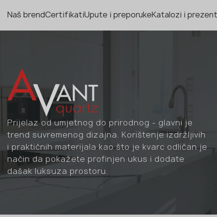
Naš brend
Certifikati
Upute i preporuke
Katalozi i prezent
Prijelaz od umjetnog do prirodnog - glavni je
trend suvremenog dizajna. Korištenje izdržljivih
i praktičnih materijala kao što je kvarc odličan je
način da pokažete profinjen ukus i dodate
dašak luksuza prostoru.