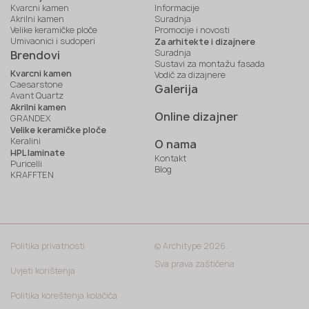
Kvarcni kamen
Informacije
Akrilni kamen
Suradnja
Velike keramičke ploče
Promocije i novosti
Umivaonici i sudoperi
Za arhitekte i dizajnere
Suradnja
Brendovi
Sustavi za montažu fasada
Kvarcni kamen
Vodič za dizajnere
Caesarstone
Galerija
Avant Quartz
Akrilni kamen
Online dizajner
GRANDEX
Velike keramičke ploče
Keralini
O nama
HPL laminate
Kontakt
Puricelli
Blog
KRAFFTEN
Politika privatnosti
© Architype 2026.
Sva prava zaštićena
Uvjeti korištenja
Politika koreštenja kolačića