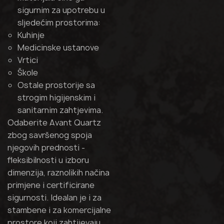
sigurnim za upotrebu u
sljedećim prostorima:
Kuhinje
Medicinske ustanove
Vrtici
Škole
Ostale prostorije sa
strogim higijenskim i
sanitarnim zahtjevima.
Odaberite Avant Quartz
zbog savršenog spoja
njegovih prednosti -
fleksibilnosti u izboru
dimenzija, raznolikih načina
primjene i certificirane
sigurnosti. Idealan je i za
stambene i za komercijalne
prostore koji zahtijevaju