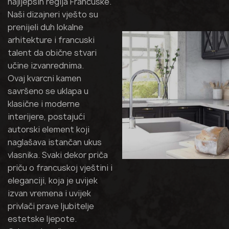
najljepših regija Francuske.
Naši dizajneri vješto su
prenijeli duh lokalne
arhitekture i francuski
talent da obične stvari
učine izvanrednima.
Ovaj kvarcni kamen
savršeno se uklapa u
klasične i moderne
interijere, postajući
autorski element koji
naglašava istančan ukus
vlasnika. Svaki dekor priča
priču o francuskoj vještini i
eleganciji, koja je uvijek
izvan vremena i uvijek
privlači prave ljubitelje
estetske ljepote.