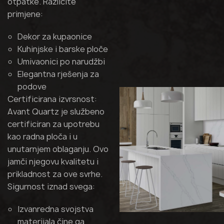
otpatke. Različite
primjene:
Dekor za kupaonice
Kuhinjske i barske ploče
Umivaonici po narudžbi
Elegantna rješenja za
podove
Certificirana izvrsnost:
Avant Quartz je službeno
certificiran za upotrebu
kao radna ploča i u
unutarnjem oblaganju. Ovo
jamči njegovu kvalitetu i
prikladnost za ove svrhe.
Sigurnost iznad svega:
Izvanredna svojstva
materijala čine ga