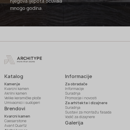
njegova ljepota očuvala
mnogo godina.
Katalog
Informacije
Kamenje
Za obradače
Kvarcni kamen
Informacije
Akrilni kamen
Suradnja
Velike keramičke ploče
Promocije i novosti
Umivaonici i sudoperi
Za arhitekte i dizajnere
Suradnja
Brendovi
Sustavi za montažu fasada
Kvarcni kamen
Vodič za dizajnere
Caesarstone
Galerija
Avant Quartz