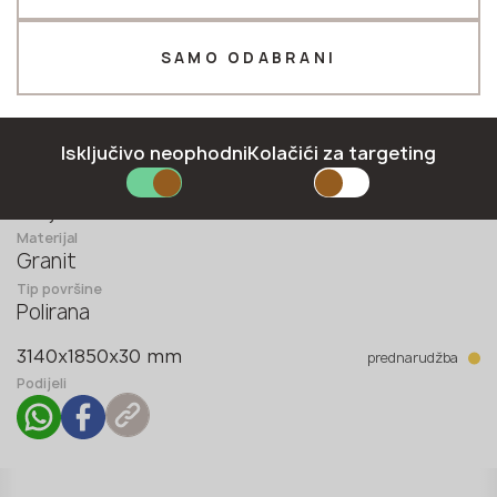
Telefon *
SAMO ODABRANI
E-mail *
Isključivo neophodni
Kolačići za targeting
Zemlja
Indija
Materijal
Granit
PRIJAVITI SE
Tip površine
Polirana
Politika privatnosti
prednarudžba
3140x1850x30 mm
Podijeli