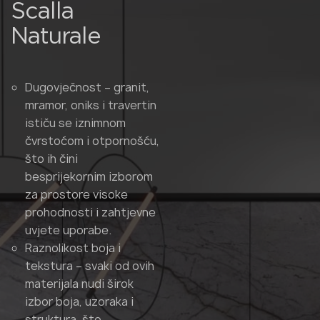
Scalla
Naturale
Dugovječnost – granit,
mramor, oniks i travertin
ističu se iznimnom
čvrstoćom i otpornošću,
što ih čini
besprijekornim izborom
za prostore visoke
prohodnosti i zahtjevne
uvjete uporabe.
Raznolikost boja i
tekstura – svaki od ovih
materijala nudi širok
izbor boja, uzoraka i
struktura, što