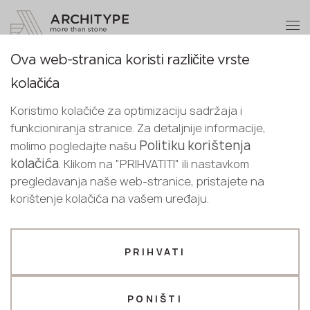
+48 22 602 20 22
Postanite partner
Ova web-stranica koristi različite vrste
Postanite
Hvala!
kolačića
partner
Croatian
Povratak na katalog
naši menadžeri će vas kontaktirati u
Koristimo kolačiće za optimizaciju sadržaja i
English
najkraćem roku
Absolute Black 3 cm
funkcioniranja stranice. Za detaljnije informacije,
Pošaljite svoje podatke ili nas
Croatian
Politiku korištenja
molimo pogledajte našu
Scalla Naturale
kontaktirajte telefonom
kolačića
. Klikom na "PRIHVATITI" ili nastavkom
+48 22 602 20 22
pregledavanja naše web-stranice, pristajete na
korištenje kolačića na vašem uređaju.
Vaš poslovni profil
Proizvođač
Dizajner
PRIHVATI
Ime *
PONIŠTI