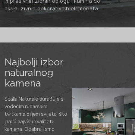
impresivnih zidnih obloga i kamina do
ekskluzivnih dekorativnih elemenata.
Najbolji izbor
naturalnog
kamena
Scalla Naturale surađuje s
vodećim rudarskim
tvrtkama diljem svijeta, što
jamči najvišu kvalitetu
kamena. Odabrali smo