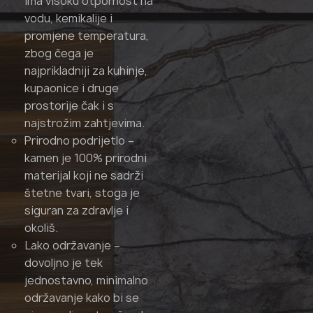
ima visoku otpornost na
vodu, kemikalije i
promjene temperatura,
zbog čega je
najprikladniji za kuhinje,
kupaonice i druge
prostorije čak i s
najstrožim zahtjevima.
Prirodno podrijetlo –
kamen je 100% prirodni
materijal koji ne sadrži
štetne tvari, stoga je
siguran za zdravlje i
okoliš.
Lako održavanje –
dovoljno je tek
jednostavno, minimalno
održavanje kako bi se