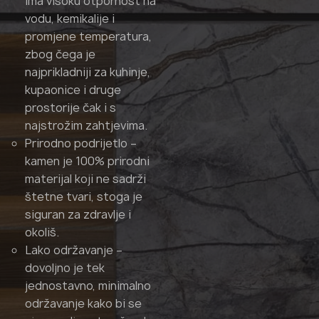
ima visoku otpornost na
vodu, kemikalije i
promjene temperatura,
zbog čega je
najprikladniji za kuhinje,
kupaonice i druge
prostorije čak i s
najstrožim zahtjevima.
Prirodno podrijetlo –
kamen je 100% prirodni
materijal koji ne sadrži
štetne tvari, stoga je
siguran za zdravlje i
okoliš.
Lako održavanje –
dovoljno je tek
jednostavno, minimalno
održavanje kako bi se