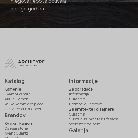
njegova ljepota očuvala
mnogo godina.
Katalog
Informacije
Kamenje
Za obradače
Kvarcni kamen
Informacije
Akrilni kamen
Suradnja
Velike keramičke ploče
Promocije i novosti
Umivaonici i sudoperi
Za arhitekte i dizajnere
Suradnja
Brendovi
Sustavi za montažu fasada
Kvarcni kamen
Vodič za dizajnere
Caesarstone
Galerija
Avant Quartz