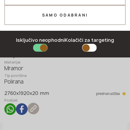
Telefon *
SAMO ODABRANI
E-mail *
Isključivo neophodni
Kolačići za targeting
Zemlja
Italija
Materijal
Mramor
PRIJAVITI SE
Tip površine
Polirana
Politika privatnosti
prednarudžba
2760x1920x20 mm
Podijeli