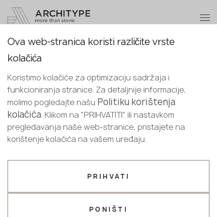
+48 22 602 20 22
Postanite partner
Ova web-stranica koristi različite vrste
Postanite
Hvala!
kolačića
partner
Croatian
Povratak na katalog
naši menadžeri će vas kontaktirati u
Koristimo kolačiće za optimizaciju sadržaja i
English
najkraćem roku
Bianco Carrara
funkcioniranja stranice. Za detaljnije informacije,
Pošaljite svoje podatke ili nas
Croatian
Politiku korištenja
molimo pogledajte našu
Scalla Naturale
kontaktirajte telefonom
kolačića
. Klikom na "PRIHVATITI" ili nastavkom
+48 22 602 20 22
pregledavanja naše web-stranice, pristajete na
korištenje kolačića na vašem uređaju.
Vaš poslovni profil
Proizvođač
Dizajner
PRIHVATI
Ime *
PONIŠTI