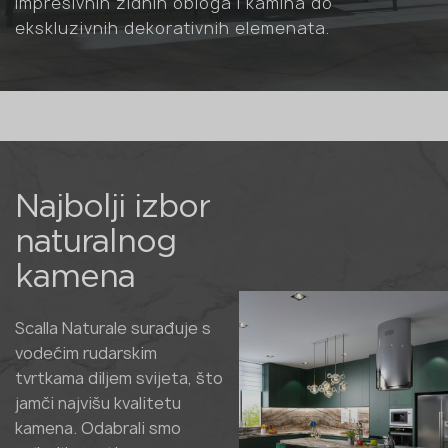
impresivnih zidnih obloga i kamina do
ekskluzivnih dekorativnih elemenata.
Najbolji izbor
naturalnog
kamena
Scalla Naturale surađuje s
vodećim rudarskim
tvrtkama diljem svijeta, što
jamči najvišu kvalitetu
kamena. Odabrali smo