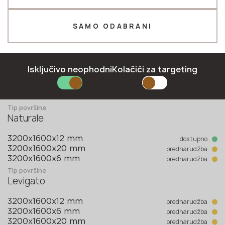
Telefon *
SAMO ODABRANI
E-mail *
Isključivo neophodni
Kolačići za targeting
Kolekcija
Keralini
Tip površine
Naturale
PRIJAVITI SE
dostupno
3200x1600x12 mm
Politika privatnosti
prednarudžba
3200x1600x20 mm
prednarudžba
3200x1600x6 mm
Tip površine
Levigato
prednarudžba
3200x1600x12 mm
prednarudžba
3200x1600x6 mm
prednarudžba
3200x1600x20 mm