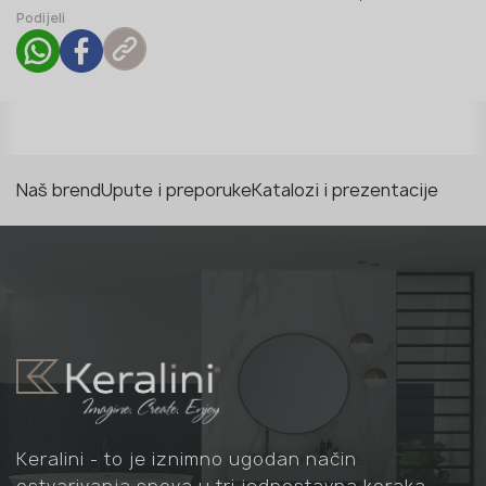
Podijeli
Naš brend
Upute i preporuke
Katalozi i prezentacije
Keralini - to je iznimno ugodan način
ostvarivanja snova u tri jednostavna koraka -