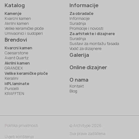
Katalog
Informacije
Kamenje
Za obradače
Kvarcni kamen
Informacije
Akrilni kamen
Suradnja
Velike keramičke ploče
Promocije i novosti
Umivaonici i sudoperi
Za arhitekte i dizajnere
Suradnja
Brendovi
Sustavi za montažu fasada
Kvarcni kamen
Vodič za dizajnere
Caesarstone
Galerija
Avant Quartz
Akrilni kamen
Online dizajner
GRANDEX
Velike keramičke ploče
Keralini
O nama
HPL laminate
Kontakt
Puricelli
Blog
KRAFFTEN
Politika privatnosti
© Architype 2026.
Sva prava zaštićena
Uvjeti korištenja