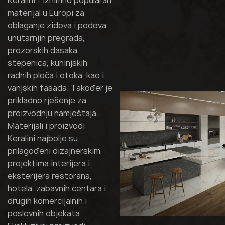
Keralini - iznimno popularan
materijal u Europi za
oblaganje zidova i podova,
unutarnjih pregrada,
prozorskih dasaka,
stepenica, kuhinjskih
radnih ploča i otoka, kao i
vanjskih fasada. Također je
prikladno rješenje za
proizvodnju namještaja.
Materijali i proizvodi
Keralini najbolje su
prilagođeni dizajnerskim
projektima interijera i
eksterijera restorana,
hotela, zabavnih centara i
drugih komercijalnih i
poslovnih objekata.