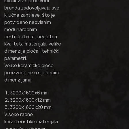
Ekskluzivni proizvodi
brenda zadovoljavaju sve
ključne zahtjeve, što je
potvrđeno neovisnim
međunarodnim
certifikatima - neupitna
kvaliteta materijala, velike
dimenzije ploča i tehnički
parametri.
Velike keramičke ploče
proizvode se u sljedećim
dimenzijama:
3200x1600x6 mm
3200x1600x12 mm
3200x1600x20 mm
Visoke radne
karakteristike materijala
omogućuju njegovu