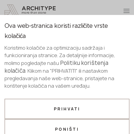
+48 22 602 20 22
Postanite partner
Ova web-stranica koristi različite vrste
Postanite
Hvala!
kolačića
partner
Croatian
Povratak na katalog
naši menadžeri će vas kontaktirati u
Koristimo kolačiće za optimizaciju sadržaja i
English
najkraćem roku
Lasa White
funkcioniranja stranice. Za detaljnije informacije,
Pošaljite svoje podatke ili nas
Croatian
Politiku korištenja
molimo pogledajte našu
Keralini
kontaktirajte telefonom
kolačića
. Klikom na "PRIHVATITI" ili nastavkom
+48 22 602 20 22
pregledavanja naše web-stranice, pristajete na
korištenje kolačića na vašem uređaju.
Vaš poslovni profil
Proizvođač
Dizajner
PRIHVATI
Ime *
PONIŠTI